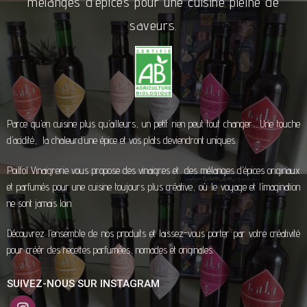
mélanges d’épices pour une cuisine pleine de
saveurs.
Parce qu’en cuisine plus qu’ailleurs, un petit rien peut tout changer… Une touche
d’acidité, la chaleurd’une épice et vos plats deviendront uniques.
Poilfol Vinaigrerie vous propose des vinaigres et des mélanges d’épices originaux
et parfumés pour une cuisine toujours plus créative, où le voyage et l’imagination
ne sont jamais loin.
Découvrez l’ensemble de nos produits et laissez-vous porter par votre créativité
pour créér des recettes parfumées, nomades et originales.
SUIVEZ-NOUS SUR INSTAGRAM