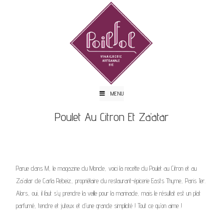
MENU
Poulet Au Citron Et Za’atar
Parue dans M, le magazine du Monde, voici la recette du Poulet au Citron et au
Za’atar de Carla Rebeiz, propriétaire du restaurant-épicerie Easts Thyme, Paris 1er.
Alors, oui, il faut s’y prendre la veille pour la marinade, mais le résultat est un plat
parfumé, tendre et juteux et d’une grande simplicité ! Tout ce qu’on aime !