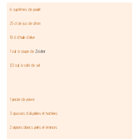
6 suprêmes de poulet
25 cl de jus de citron
10 cl d’huile d’olive
1 cuil. à soupe de
Za’atar
1/2 cuil. à café de sel
1 pincée de poivre
3 gousses d’ail pelées et hachées
2 oignons blancs pelés et émincés